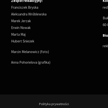
Zespół redakcyjny:
Ko
Franciszek Bryska
red
Aleksandra Wróblewska
Buk
Marek Jerzak
60-
Erwin Nowak
Marta Maj
Biu
Hubert Śnieżek
rek
Marcin Melanowicz (foto)
Anna Pohorielova (grafika)
Polityka prywatności