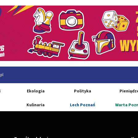
pl
i
Ekologia
Polityka
Pieniądz
Kulinaria
Lech Poznań
Warta Poz