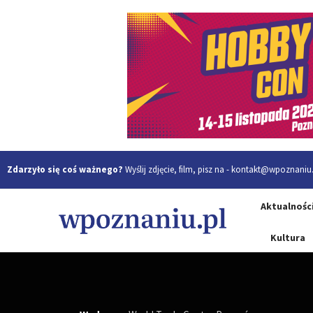
Zdarzyło się coś ważnego?
Wyślij zdjęcie, film, pisz na -
kontakt@wpoznaniu.
Aktualnośc
Kultura