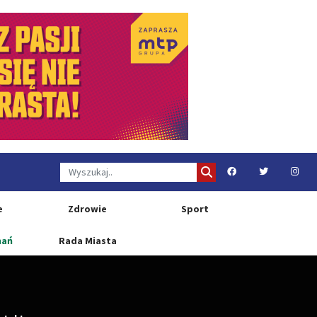
e
Zdrowie
Sport
nań
Rada Miasta