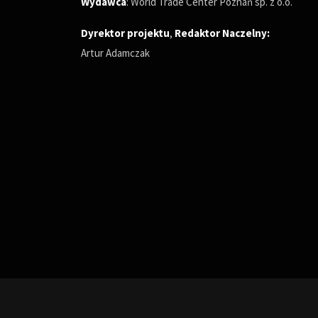
Wydawca
: World Trade Center Poznań sp. z o.o.
Dyrektor projektu
,
Redaktor Naczelny
:
Artur Adamczak