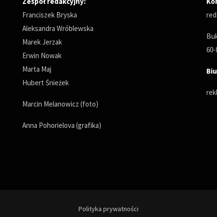
Zespół redakcyjny:
Ko
Franciszek Bryska
red
Aleksandra Wróblewska
Buk
Marek Jerzak
60-
Erwin Nowak
Marta Maj
Biu
Hubert Śnieżek
rek
Marcin Melanowicz (foto)
Anna Pohorielova (grafika)
Polityka prywatności