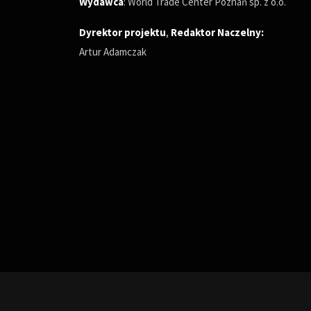
Wydawca
: World Trade Center Poznań sp. z o.o.
Dyrektor projektu
,
Redaktor Naczelny
:
Artur Adamczak