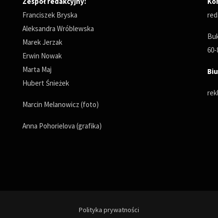
Zespół redakcyjny:
Ko
Franciszek Bryska
red
Aleksandra Wróblewska
Buk
Marek Jerzak
60-
Erwin Nowak
Marta Maj
Biu
Hubert Śnieżek
rek
Marcin Melanowicz (foto)
Anna Pohorielova (grafika)
Polityka prywatności