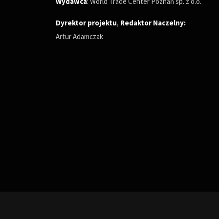
Wydawca
: World Trade Center Poznań sp. z o.o.
Dyrektor projektu
,
Redaktor Naczelny
:
Artur Adamczak