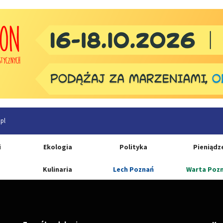
pl
i
Ekologia
Polityka
Pieniądz
Kulinaria
Lech Poznań
Warta Poz