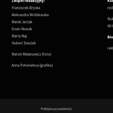
Zespół redakcyjny:
Ko
Franciszek Bryska
red
Aleksandra Wróblewska
Buk
Marek Jerzak
60-
Erwin Nowak
Marta Maj
Biu
Hubert Śnieżek
rek
Marcin Melanowicz (foto)
Anna Pohorielova (grafika)
Polityka prywatności