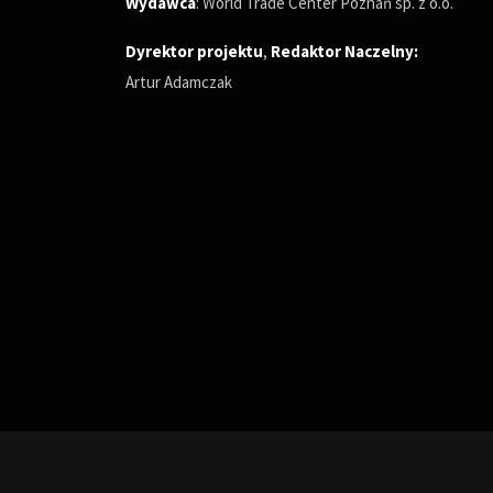
Wydawca
: World Trade Center Poznań sp. z o.o.
Dyrektor projektu
,
Redaktor Naczelny
:
Artur Adamczak