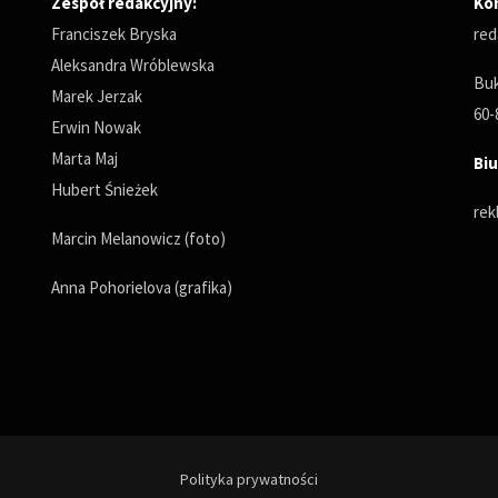
Zespół redakcyjny:
Ko
Franciszek Bryska
red
Aleksandra Wróblewska
Buk
Marek Jerzak
60-
Erwin Nowak
Marta Maj
Biu
Hubert Śnieżek
rek
Marcin Melanowicz (foto)
Anna Pohorielova (grafika)
Polityka prywatności