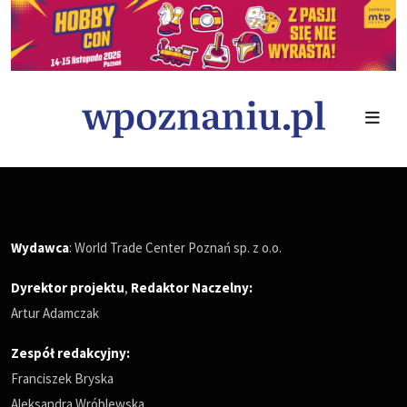
Wydawca
: World Trade Center Poznań sp. z o.o.
Dyrektor projektu
,
Redaktor Naczelny
:
Artur Adamczak
Zespół redakcyjny:
Franciszek Bryska
Aleksandra Wróblewska