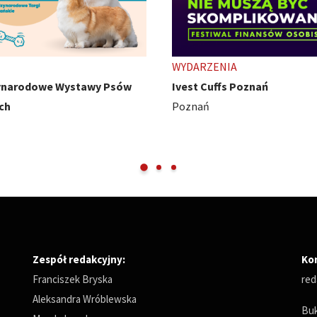
ENIA
TARGI
uffs Poznań
HobbyCon - z pasji się nie wy
Międzynarodowe Targi Pozna
Zespół redakcyjny:
Ko
Franciszek Bryska
red
Aleksandra Wróblewska
Buk