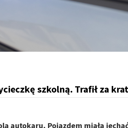
cieczkę szkolną. Trafił za krat
ola autokaru. Pojazdem miała jecha