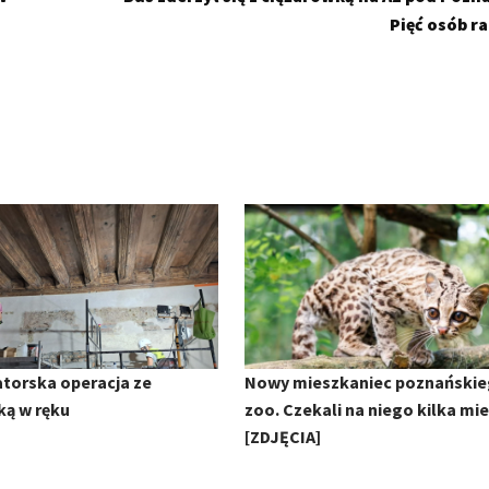
Pięć osób r
torska operacja ze
Nowy mieszkaniec poznański
ką w ręku
zoo. Czekali na niego kilka mie
[ZDJĘCIA]