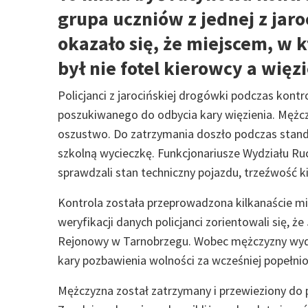
grupa uczniów z jednej z jaroc
okazało się, że miejscem, w
był nie fotel kierowcy a więz
Policjanci z jarocińskiej drogówki podczas kont
poszukiwanego do odbycia kary więzienia. Męż
oszustwo. Do zatrzymania doszło podczas stand
szkolną wycieczkę. Funkcjonariusze Wydziału R
sprawdzali stan techniczny pojazdu, trzeźwość k
Kontrola została przeprowadzona kilkanaście min
weryfikacji danych policjanci zorientowali się, ż
Rejonowy w Tarnobrzegu. Wobec mężczyzny wyd
kary pozbawienia wolności za wcześniej popełni
Mężczyzna został zatrzymany i przewieziony do