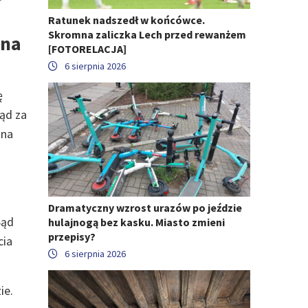
Ratunek nadszedł w końcówce.
Skromna zaliczka Lech przed rewanżem
zna
[FOTORELACJA]
6 sierpnia 2026
ę
ąd za
 na
Dramatyczny wzrost urazów po jeździe
Sąd
hulajnogą bez kasku. Miasto zmieni
przepisy?
cia
6 sierpnia 2026
ie.