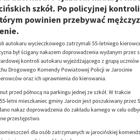
ińskich szkół. Po policyjnej kontroli
 którym powinien przebywać mężczy
ienie.
roli autokaru wycieczkowego zatrzymali 55-letniego kierowc
czyzna był ścigany nakazem doprowadzenia wydanym przez s
ardowej kontroli autokaru wyjeżdżającego z grupą uczniów
uchu Drogowego Komendy Powiatowej Policji w Jarocinie
ierowców oraz ich uprawnienia do kierowania.
ut przed północą na parkingu jednej ze szkół. W trakcie
e 55-letni mieszkaniec gminy Jarocin jest poszukiwany przez 
ano nakaz doprowadzenia do zakładu karnego w celu odby
one przestępstwo.
 pomieszczeń dla osób zatrzymanych w jarocińskiej komendz