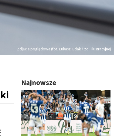
Zdjęcie poglądowe (fot. Łukasz Gdak / zdj. ilustracyjne)
Najnowsze
ki
ć