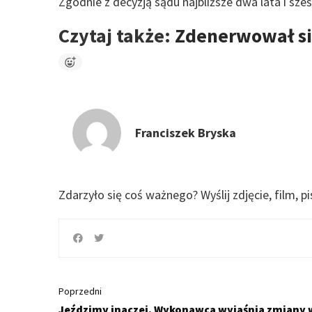
Zgodnie z decyzją sądu najbliższe dwa lata i sze
Czytaj także:
Zdenerwował si
Franciszek Bryska
Zdarzyło się coś ważnego?
Wyślij zdjęcie, film, p
Poprzedni
Jeździmy inaczej. Wykonawca wyjaśnia zmiany 