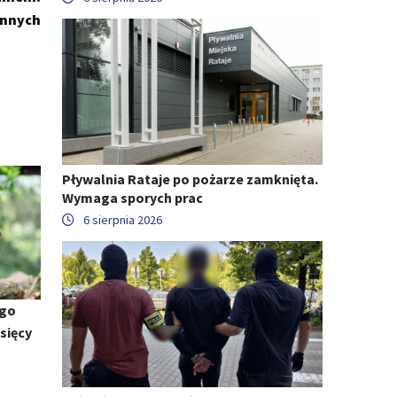
annych
Pływalnia Rataje po pożarze zamknięta.
Wymaga sporych prac
6 sierpnia 2026
ego
sięcy