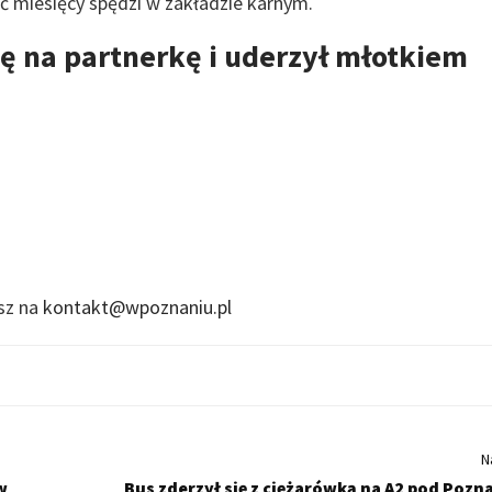
ść miesięcy spędzi w zakładzie karnym.
ę na partnerkę i uderzył młotkiem
isz na
kontakt@wpoznaniu.pl
N
w
Bus zderzył się z ciężarówką na A2 pod Pozn