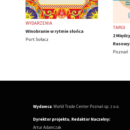
TARGI
WYDARZ
2 Międzynarodowe Wystawy Psów
Ivest C
Rasowych
Poznań
Poznań
Wydawca
: World Trade Center Poznań sp. z o.o.
Dyrektor projektu
,
Redaktor Naczelny
:
Artur Adamczak