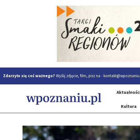
Zdarzyło się coś ważnego?
Wyślij zdjęcie, film, pisz na -
kontakt@wpoznaniu.
Aktualnośc
Kultura