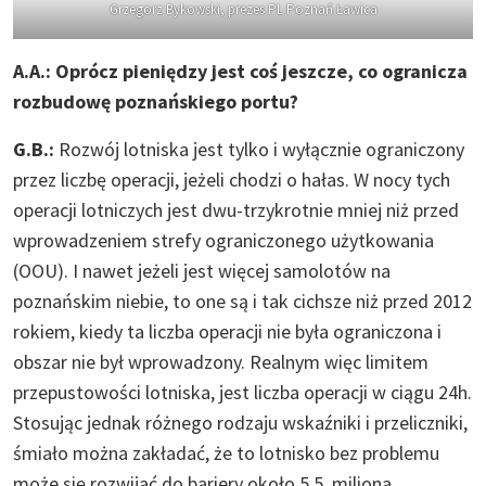
Grzegorz Bykowski, prezes PL Poznań Ławica
A.A.: Oprócz pieniędzy jest coś jeszcze, co ogranicza
rozbudowę poznańskiego portu?
G.B.:
Rozwój lotniska jest tylko i wyłącznie ograniczony
przez liczbę operacji, jeżeli chodzi o hałas. W nocy tych
operacji lotniczych jest dwu-trzykrotnie mniej niż przed
wprowadzeniem strefy ograniczonego użytkowania
(OOU). I nawet jeżeli jest więcej samolotów na
poznańskim niebie, to one są i tak cichsze niż przed 2012
rokiem, kiedy ta liczba operacji nie była ograniczona i
obszar nie był wprowadzony. Realnym więc limitem
przepustowości lotniska, jest liczba operacji w ciągu 24h.
Stosując jednak różnego rodzaju wskaźniki i przeliczniki,
śmiało można zakładać, że to lotnisko bez problemu
może się rozwijać do bariery około 5,5 miliona