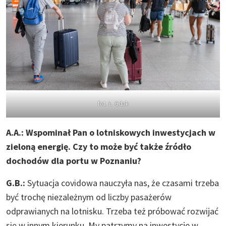
fot. Ł. Gdak
A.A.: Wspominał Pan o lotniskowych inwestycjach w
zieloną energię. Czy to może być także źródło
dochodów dla portu w Poznaniu?
G.B.:
Sytuacja covidowa nauczyła nas, że czasami trzeba
być trochę niezależnym od liczby pasażerów
odprawianych na lotnisku. Trzeba też próbować rozwijać
się w innym kierunku. My patrzymy na inwestycje w