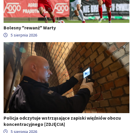
Bolesny "rewanż" Warty
5 sierpnia 2026
Policja odczytuje wstrząsające zapiski więźniów obozu
koncentracyjnego [ZDJĘCIA]
5 sierpnia 2026