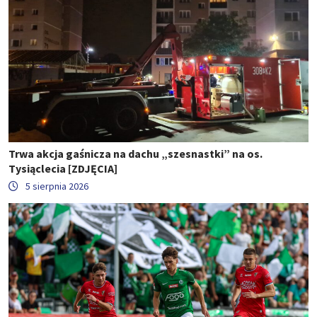
Trwa akcja gaśnicza na dachu „szesnastki” na os.
Tysiąclecia [ZDJĘCIA]
5 sierpnia 2026