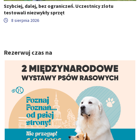
Szybciej, dalej, bez ograniczeń. Uczestnicy zlotu
testowali niezwykły sprzęt
8 sierpnia 2026
Rezerwuj czas na