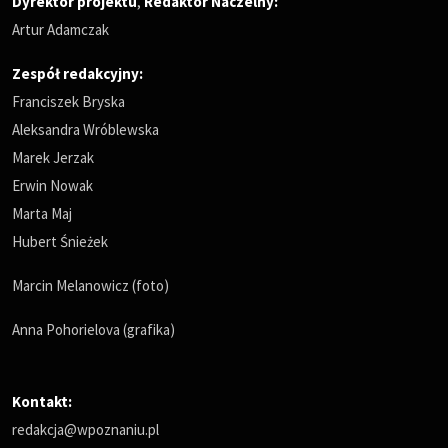
Dyrektor projektu
,
Redaktor Naczelny
:
Artur Adamczak
Zespół redakcyjny:
Franciszek Bryska
Aleksandra Wróblewska
Marek Jerzak
Erwin Nowak
Marta Maj
Hubert Śnieżek
Marcin Melanowicz (foto)
Anna Pohorielova (grafika)
Kontakt:
redakcja@wpoznaniu.pl