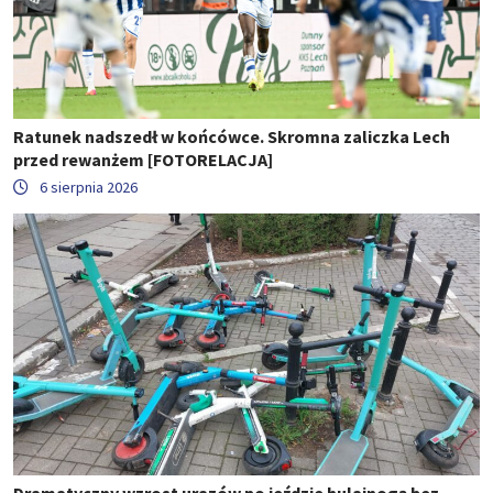
Ratunek nadszedł w końcówce. Skromna zaliczka Lech
przed rewanżem [FOTORELACJA]
6 sierpnia 2026