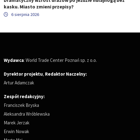
Dramatyczny wzrost urazów po jeździe hulajnogą bez
kasku. Miasto zmieni przepisy?
6 sierpnia 2026
Wydawca
: World Trade Center Poznań sp. z o.o.
Dyrektor projektu
,
Redaktor Naczelny
:
Artur Adamczak
Zespół redakcyjny:
Franciszek Bryska
Aleksandra Wróblewska
Marek Jerzak
Erwin Nowak