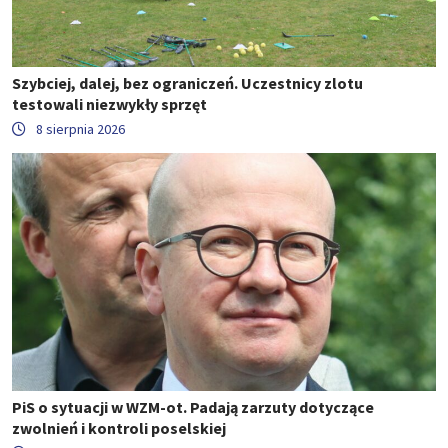
Szybciej, dalej, bez ograniczeń. Uczestnicy zlotu
testowali niezwykły sprzęt
8 sierpnia 2026
PiS o sytuacji w WZM-ot. Padają zarzuty dotyczące
zwolnień i kontroli poselskiej