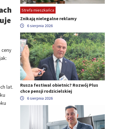
pach
Strefa mieszkańca
uje
Znikają nielegalne reklamy
6 sierpnia 2026
 ceny
jak:
Rusza festiwal obietnic? Rozwój Plus
h lat.
chce pensji rodzicielskiej
dku
6 sierpnia 2026
oku