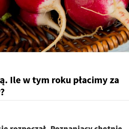
ą. Ile w tym roku płacimy za
r?
się rozpoczął. Poznaniacy chętnie