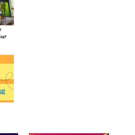
y
nia?