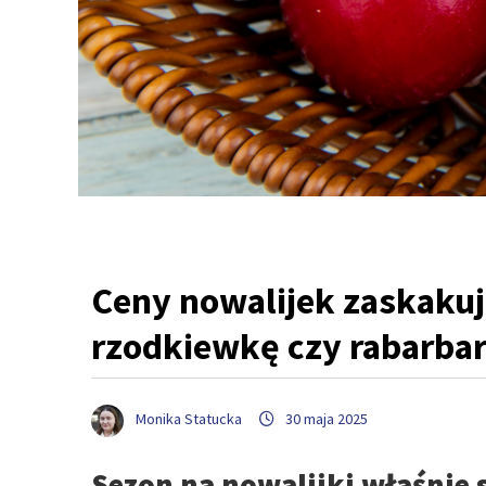
Ceny nowalijek zaskakuj
rzodkiewkę czy rabarba
Monika Statucka
30 maja 2025
Sezon na nowalijki właśnie 