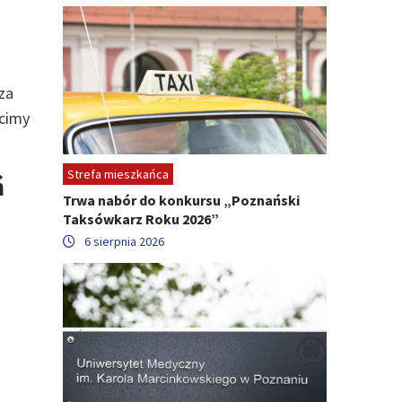
za
acimy
Strefa mieszkańca
ń
Trwa nabór do konkursu „Poznański
Taksówkarz Roku 2026”
6 sierpnia 2026