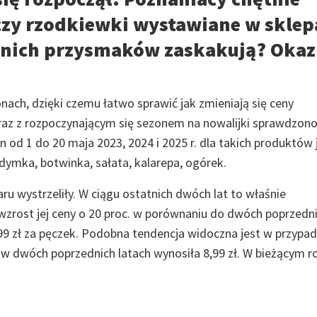
 czy rzodkiewki wystawiane w skle
letnich przysmaków zaskakują? Okaz
nach, dzięki czemu łatwo sprawić jak zmieniają się ceny
raz z rozpoczynającym się sezonem na nowalijki sprawdzono
od 1 do 20 maja 2023, 2024 i 2025 r. dla takich produktów 
 dymka, botwinka, sałata, kalarepa, ogórek.
aru wystrzeliły. W ciągu ostatnich dwóch lat to właśnie
zrost jej ceny o 20 proc. w porównaniu do dwóch poprzednic
99 zł za pęczek. Podobna tendencja widoczna jest w przypa
w dwóch poprzednich latach wynosiła 8,99 zł. W bieżącym r