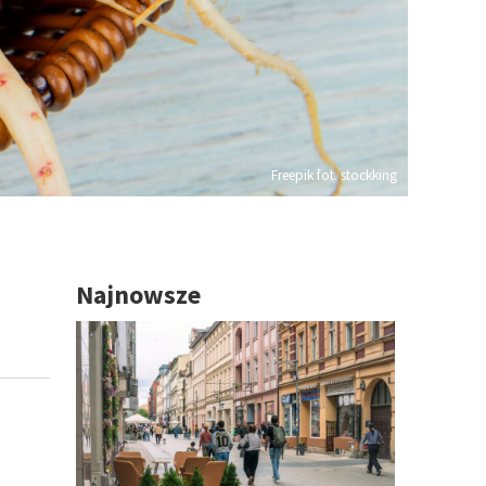
Freepik fot. stockking
Najnowsze