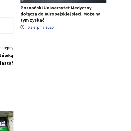
Poznański Uniwersytet Medyczny
dołącza do europejskiej sieci. Może na
tym zyskać
6 sierpnia 2026
astępny
ytówką
iasta?