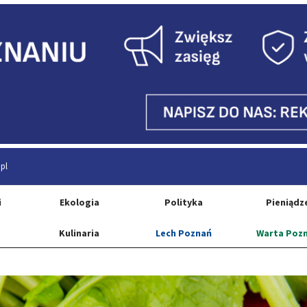
pl
i
Ekologia
Polityka
Pieniądz
Kulinaria
Lech Poznań
Warta Poz