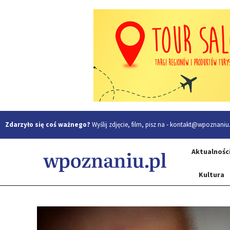
Zdarzyło się coś ważnego?
Wyślij zdjęcie, film, pisz na -
kontakt@wpoznaniu.
Aktualnośc
Kultura