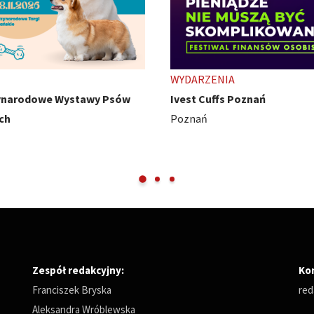
ENIA
TARGI
uffs Poznań
HobbyCon - z pasji się nie wy
Międzynarodowe Targi Pozna
Zespół redakcyjny:
Ko
Franciszek Bryska
red
Aleksandra Wróblewska