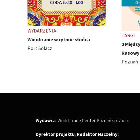
TARGI
WYDARZ
2 Międzynarodowe Wystawy Psów
Ivest C
Rasowych
Poznań
Poznań
Wydawca
: World Trade Center Poznań sp. z o.o.
Dyrektor projektu
,
Redaktor Naczelny
: