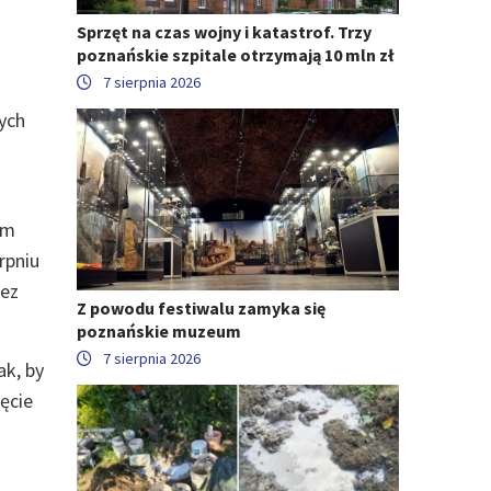
Sprzęt na czas wojny i katastrof. Trzy
poznańskie szpitale otrzymają 10 mln zł
7 sierpnia 2026
ych
em
rpniu
zez
Z powodu festiwalu zamyka się
poznańskie muzeum
7 sierpnia 2026
ak, by
ęcie