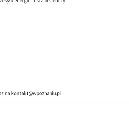
yłu energii – ustalili śledczy.
isz na
kontakt@wpoznaniu.pl