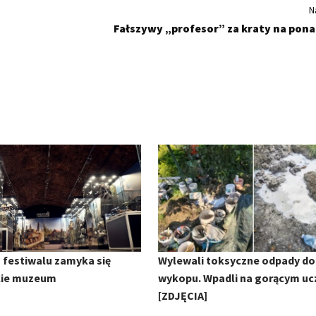
N
Fałszywy „profesor” za kraty na ponad
 festiwalu zamyka się
Wylewali toksyczne odpady do
kie muzeum
wykopu. Wpadli na gorącym uc
[ZDJĘCIA]