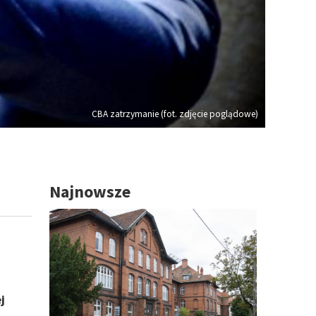
CBA zatrzymanie (fot. zdjęcie poglądowe)
Najnowsze
j