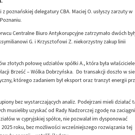
h.
 z poznańskiej delegatury CBA. Maciej O. usłyszy zarzuty w
 Poznaniu.
zerwcu Centralne Biuro Antykorupcyjne zatrzymało dwóch był
symilianowi G. i Krzysztofowi Z. niekorzystny zakup linii
ów złotych połowę udziałów spółki A., która była właściciel
relacji Brześć – Wólka Dobrzyńska. Do transakcji doszło w sie
czny, którego zadaniem był eksport oraz tranzyt energii pr
iony bez wystarczających analiz. Podejrzani mieli działać t
ch musieliby uzyskać od Rady Nadzorczej zgodę na zaciągni
działów w cypryjskiej spółce, nie pozwalał im dysponować
o 2025 roku, bez możliwości wcześniejszego rozwiązania tej