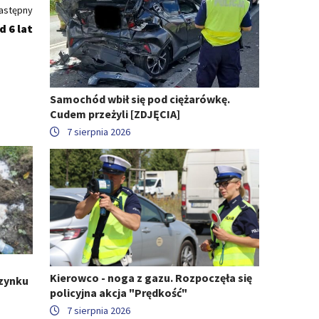
astępny
 6 lat
Samochód wbił się pod ciężarówkę.
Cudem przeżyli [ZDJĘCIA]
7 sierpnia 2026
Kierowco - noga z gazu. Rozpoczęła się
zynku
policyjna akcja "Prędkość"
7 sierpnia 2026