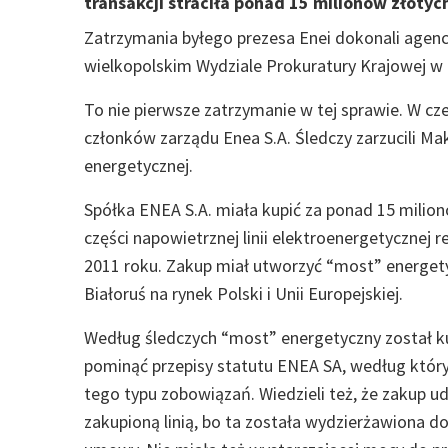
transakcji straciła ponad 15 milionów złotyc
Zatrzymania byłego prezesa Enei dokonali agenci
wielkopolskim Wydziale Prokuratury Krajowej w
To nie pierwsze zatrzymanie w tej sprawie. W c
członków zarządu Enea S.A. Śledczy zarzucili Mak
energetycznej.
Spółka ENEA S.A. miała kupić za ponad 15 milion
części napowietrznej linii elektroenergetycznej 
2011 roku. Zakup miał utworzyć “most” energety
Białoruś na rynek Polski i Unii Europejskiej.
Według śledczych “most” energetyczny został kup
pominąć przepisy statutu ENEA SA, według który
tego typu zobowiązań. Wiedzieli też, że zakup u
zakupioną linią, bo ta została wydzierżawiona d