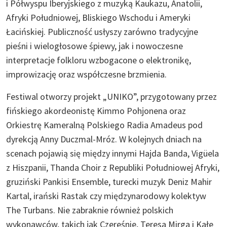
i Półwyspu Iberyjskiego z muzyką Kaukazu, Anatolii,
Afryki Południowej, Bliskiego Wschodu i Ameryki
Łacińskiej. Publiczność usłyszy zarówno tradycyjne
pieśni i wielogłosowe śpiewy, jak i nowoczesne
interpretacje folkloru wzbogacone o elektronikę,
improwizację oraz współczesne brzmienia.
Festiwal otworzy projekt „UNIKO”, przygotowany przez
fińskiego akordeonistę Kimmo Pohjonena oraz
Orkiestrę Kameralną Polskiego Radia Amadeus pod
dyrekcją Anny Duczmal-Mróz. W kolejnych dniach na
scenach pojawią się między innymi Hajda Banda, Vigüela
z Hiszpanii, Thanda Choir z Republiki Południowej Afryki,
gruziński Pankisi Ensemble, turecki muzyk Deniz Mahir
Kartal, irański Rastak czy międzynarodowy kolektyw
The Turbans. Nie zabraknie również polskich
wykonawców, takich jak Czereśnie, Teresa Mirga i Kałe