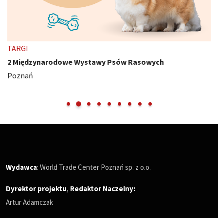
TARGI
2 Międzynarodowe Wystawy Psów Rasowych
Poznań
Wydawca
: World Trade Center Poznań sp. z o.o.
Dyrektor projektu
,
Redaktor Naczelny
:
Artur Adamczak