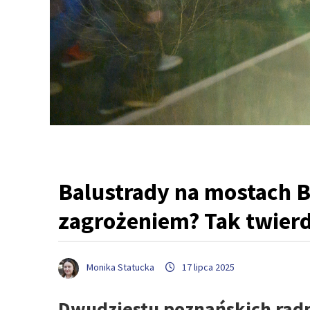
Balustrady na mostach 
zagrożeniem? Tak twierd
Monika Statucka
17 lipca 2025
Dwudziestu poznańskich radn