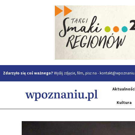
Zdarzyło się coś ważnego?
Wyślij zdjęcie, film, pisz na -
kontakt@wpoznaniu.
Aktualnośc
Kultura