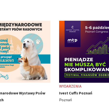
ENIA
TARGI
uffs Poznań
HobbyCon - z pasji się nie wy
Międzynarodowe Targi Pozna