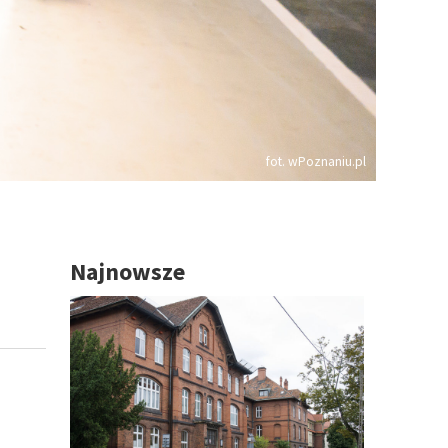
fot. wPoznaniu.pl
Najnowsze