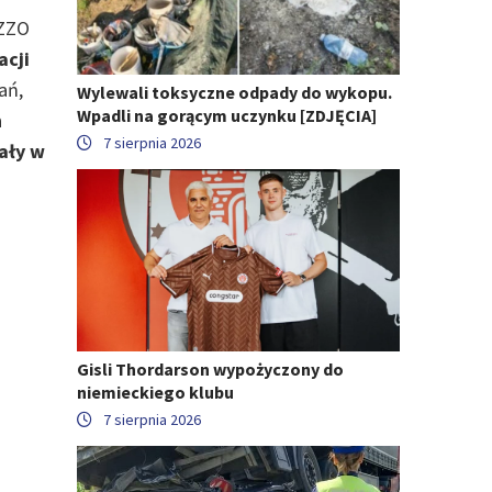
 ZZO
acji
ań,
Wylewali toksyczne odpady do wykopu.
Wpadli na gorącym uczynku [ZDJĘCIA]
h
7 sierpnia 2026
ały w
a
Gisli Thordarson wypożyczony do
niemieckiego klubu
7 sierpnia 2026