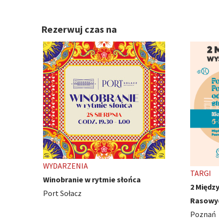
Rezerwuj czas na
TARGI
WYDARZ
2 Międzynarodowe Wystawy Psów
Ivest C
Rasowych
Poznań
Poznań