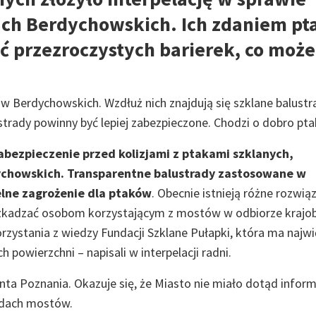
ach Berdychowskich. Ich zdaniem pt
ć przezroczystych barierek, co może
w Berdychowskich. Wzdłuż nich znajdują się szklane balustr
trady powinny być lepiej zabezpieczone. Chodzi o dobro pt
bezpieczenie przed kolizjami z ptakami szklanych,
ychowskich. Transparentne balustrady zastosowane w
elne zagrożenie dla ptaków
. Obecnie istnieją różne rozwią
eszkadzać osobom korzystającym z mostów w odbiorze krajob
rzystania z wiedzy Fundacji Szklane Pułapki, która ma najw
powierzchni – napisali w interpelacji radni.
ta Poznania. Okazuje się, że Miasto nie miało dotąd inform
radach mostów.