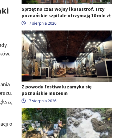
aki
Sprzęt na czas wojny i katastrof. Trzy
poznańskie szpitale otrzymają 10 mln zł
7 sierpnia 2026
ady.
aków.
zania
Z powodu festiwalu zamyka się
razu.
poznańskie muzeum
iększą
7 sierpnia 2026
acji o