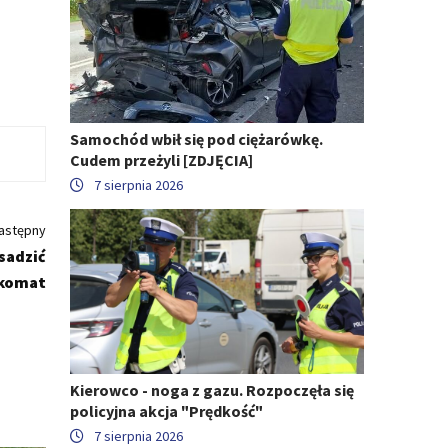
Samochód wbił się pod ciężarówkę.
Cudem przeżyli [ZDJĘCIA]
7 sierpnia 2026
astępny
ysadzić
komat
Kierowco - noga z gazu. Rozpoczęła się
policyjna akcja "Prędkość"
7 sierpnia 2026