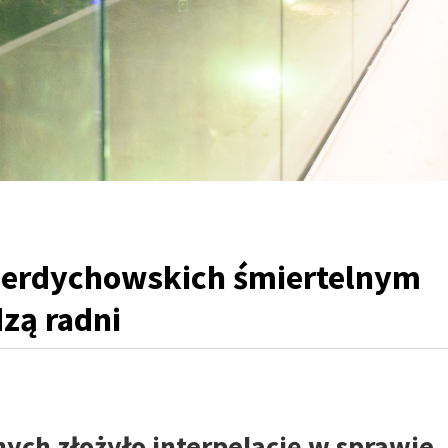
Berdychowskich śmiertelnym
zą radni
ych złożyło interpelację w sprawie