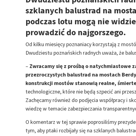
szklanych balustrad na most
podczas lotu mogą nie widzie
prowadzić do najgorszego.
Od kilku miesięcy poznaniacy korzystają z mostó
Dwudziestu poznańskich radnych uważa, że balus
–
Zwracamy się z prośbą o natychmiastowe za
przezroczystych balustrad na mostach Berd
konstrukcji mostów stanowią realne, śmiert
technologiczne, które nie będą szpecić ani prz
Zachęcamy również do podjęcia współpracy i sko
wiedzę w temacie zabezpieczania transparentnych 
O komentarz w tej sprawie poprosiliśmy prezyden
tym, aby ptaki rozbijały się na szklanych balust