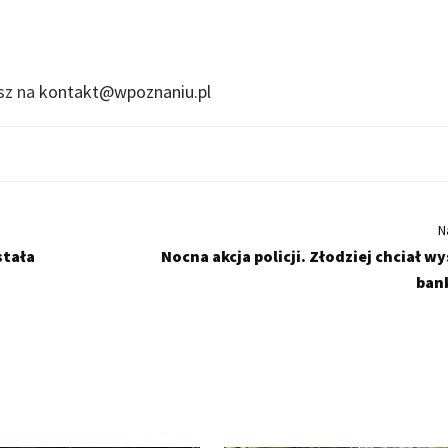
isz na
kontakt@wpoznaniu.pl
N
stała
Nocna akcja policji. Złodziej chciał w
ban