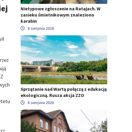
iej
Nietypowe zgłoszenie na Ratajach. W
zasieku śmietnikowym znaleziono
karabin
8 sierpnia 2026
ił
rzez
ują
 Z
owych
Sprzątanie nad Wartą połączą z edukacją
ekologiczną. Rusza akcja ZZO
ytetu
8 sierpnia 2026
trz