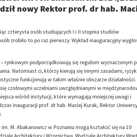
ził nowy Rektor prof. dr hab. Mac
 czterysta osób studiujących I i II stopnia studiów
 osób zrobiło to po raz pierwszy. Wykład inauguracyjny wygłos
lno – rynkowym podporządkowują się regułom wyznaczonym p
a. Natomiast ci, którzy kierują się innymi zasadami, ryzyk
styczne funkcjonują w takim właśnie obszarze działalności.
tały się czołowymi uczelniami uwzględnianymi w międzynarod
miejsca wśród instytucji, które wymagają mniejszej uwagi i
zas inauguracji prof. dr hab. Maciej Kurak, Rektor Uniwers
.
 im. M. Abakanowicz w Poznaniu mogą kształcić się na 10
dziale Architektury i Wzornictwa, Wydziale Architektury Wnę