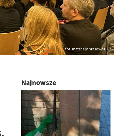
fot. materiały prasowe UAP
Najnowsze
5.