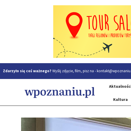
Zdarzyło się coś ważnego?
Wyślij zdjęcie, film, pisz na -
kontakt@wpoznaniu.
Aktualnośc
Kultura