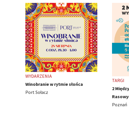
TARGI
WYDARZ
2 Międzynarodowe Wystawy Psów
Ivest C
Rasowych
Poznań
Poznań