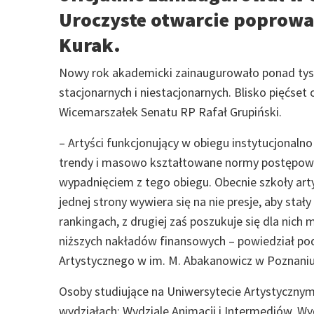
Uroczyste otwarcie poprowad
Kurak.
Nowy rok akademicki zainaugurowało ponad tysiąc
stacjonarnych i niestacjonarnych. Blisko pięćset
Wicemarszałek Senatu RP Rafał Grupiński.
– Artyści funkcjonujący w obiegu instytucjona
trendy i masowo kształtowane normy postępowani
wypadnięciem z tego obiegu. Obecnie szkoły arty
jednej strony wywiera się na nie presje, aby s
rankingach, z drugiej zaś poszukuje się dla nich 
niższych nakładów finansowych – powiedział podc
Artystycznego w im. M. Abakanowicz w Poznaniu
Osoby studiujące na Uniwersytecie Artystycznym
wydziałach: Wydziale Animacji i Intermediów, Wy