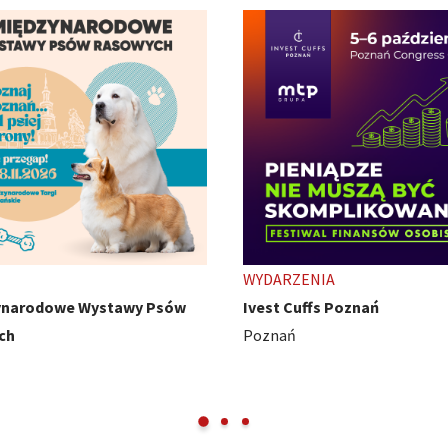
ENIA
TARGI
uffs Poznań
HobbyCon - z pasji się nie wy
Międzynarodowe Targi Pozna