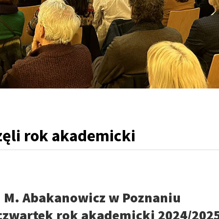
częli rok akademicki
. M. Abakanowicz w Poznaniu
 czwartek rok akademicki 2024/202