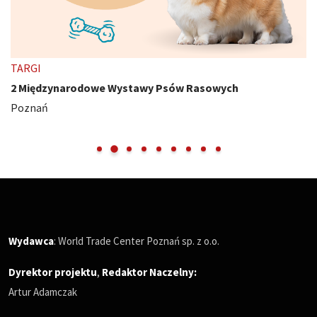
TARGI
2 Międzynarodowe Wystawy Psów Rasowych
Poznań
Wydawca
: World Trade Center Poznań sp. z o.o.
Dyrektor projektu
,
Redaktor Naczelny
:
Artur Adamczak