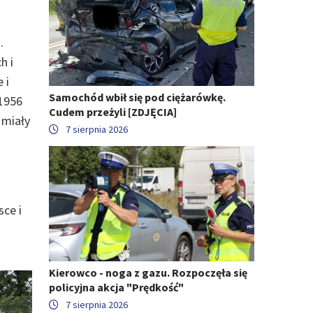
.
h i
 i
Samochód wbił się pod ciężarówkę.
 1956
Cudem przeżyli [ZDJĘCIA]
 miały
7 sierpnia 2026
sce i
Kierowco - noga z gazu. Rozpoczęła się
policyjna akcja "Prędkość"
7 sierpnia 2026