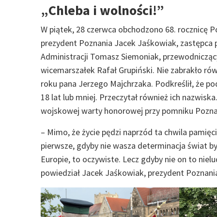
„Chleba i wolności!”
W piątek, 28 czerwca obchodzono 68. rocznicę Po
prezydent Poznania Jacek Jaśkowiak, zastępca 
Administracji Tomasz Siemoniak, przewodnicząc
wicemarszałek Rafał Grupiński. Nie zabrakło ró
roku pana Jerzego Majchrzaka. Podkreślił, że p
18 lat lub mniej. Przeczytał również ich nazwisk
wojskowej warty honorowej przy pomniku Pozn
– Mimo, że życie pędzi naprzód ta chwila pamię
pierwsze, gdyby nie wasza determinacja świat by
Europie, to oczywiste. Lecz gdyby nie on to nielu
powiedział Jacek Jaśkowiak, prezydent Poznani