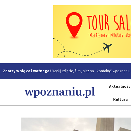
Zdarzyło się coś ważnego?
Wyślij zdjęcie, film, pisz na -
kontakt@wpoznaniu.
Aktualnośc
Kultura