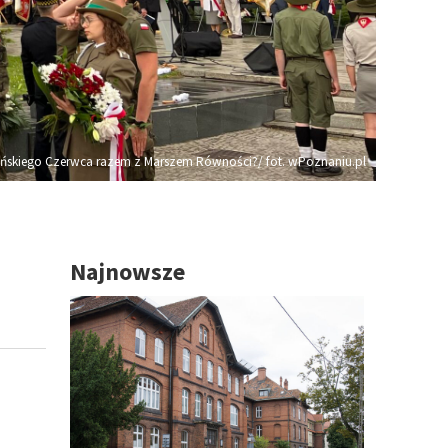
skiego Czerwca razem z Marszem Równości?/ fot. wPoznaniu.pl
Najnowsze