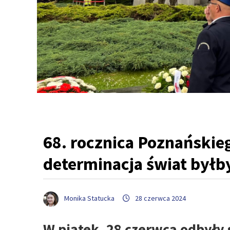
68. rocznica Poznańskie
determinacja świat byłb
Monika Statucka
28 czerwca 2024
W piątek, 28 czerwca odbyły