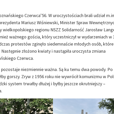
znańskiego Czerwca’56. W uroczystościach brali udział m.in
prezydenta Mariusz Wiśniewski, Minister Spraw Wewnętrznyc
y wielkopolskiego regionu NSZZ Solidarność Jarosław Lange
wnież ważnego gościa, który uczestniczył w wydarzeniach w
odczas protestów zginęło siedemnaście młodych osób, które
a. Następnie złożono kwiaty i nastąpiła uroczysta zmiana
ańskiego Czerwca.
ci pozostaje niezmiennie ważna. Są ku temu dwa powody. Po
łby gorszy. Zryw z 1956 roku nie wywrócił komunizmu w Pol
dzki system trwałby dłużej i byłby jeszcze okrutniejszy –
a.