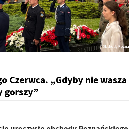
Obchody Poznań
go Czerwca. „Gdyby nie wasza
y gorszy”
 się uroczyste obchody Poznańskiego