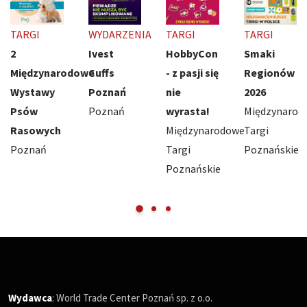
TARGI
WYDARZENIA
TARGI
TARGI
2
Ivest
HobbyCon
Smaki
Międzynarodowe
Cuffs
- z pasji się
Regionów
Wystawy
Poznań
nie
2026
Psów
Poznań
wyrasta!
Międzynarod
Rasowych
Międzynarodowe
Targi
Poznań
Targi
Poznańskie
Poznańskie
Wydawca
: World Trade Center Poznań sp. z o.o.