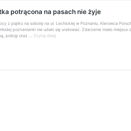
tka potrącona na pasach nie żyje
y z piątku na sobotę na ul. Lechickiej w Poznaniu. Kierowca Porsch
młodej poznanianki nie udało się uratować. Zdarzenie miało miejsce 
Tragiczny
ą, policję oraz …
Czytaj dalej
wypadek
na
Lechickiej.
21-
latka
potrącona
na
pasach
nie
żyje