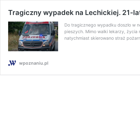
Tragiczny wypadek na Lechickiej. 21-la
Do tragicznego wypadku doszło w noc
pieszych. Mimo walki lekarzy, życia 
natychmiast skierowano straż pożarn
wpoznaniu.pl