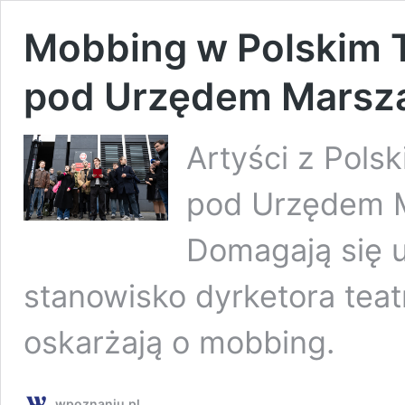
Mobbing w Polskim T
pod Urzędem Marsz
Artyści z Pols
pod Urzędem M
Domagają się 
stanowisko dyrketora teat
oskarżają o mobbing.
wpoznaniu.pl