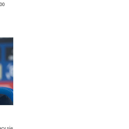
100
cy się