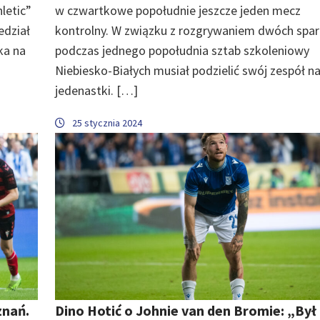
letic”
w czwartkowe popołudnie jeszcze jeden mecz
edział
kontrolny. W związku z rozgrywaniem dwóch spa
ka na
podczas jednego popołudnia sztab szkoleniowy
Niebiesko-Białych musiał podzielić swój zespół n
jedenastki. […]
25 stycznia 2024
znań.
Dino Hotić o Johnie van den Bromie: „Był