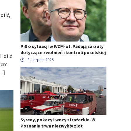
otić,
PiS o sytuacji w WZM-ot. Padają zarzuty
dotyczące zwolnień i kontroli poselskiej
 Hotić
8 sierpnia 2026
niem
[…]
Syreny, pokazy i wozy strażackie. W
Poznaniu trwa niezwykły zlot