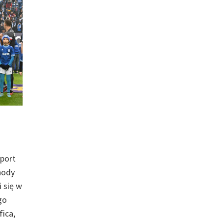
aport
hody
 się w
go
fica,