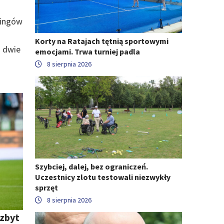
ringów
Korty na Ratajach tętnią sportowymi
a dwie
emocjami. Trwa turniej padla
8 sierpnia 2026
Szybciej, dalej, bez ograniczeń.
Uczestnicy zlotu testowali niezwykły
sprzęt
8 sierpnia 2026
 zbyt