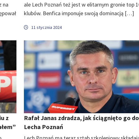
z na
ale Lech Poznań też jest w elitarnym gronie top 
tępował
klubów. Benfica imponuje swoją dominacją […]
11 stycznia 2024
u z
Rafał Janas zdradza, jak ściągnięto go do
wałem”
Lecha Poznań
o
Lech Poznań ma teraz sztab szkoleniowy składają