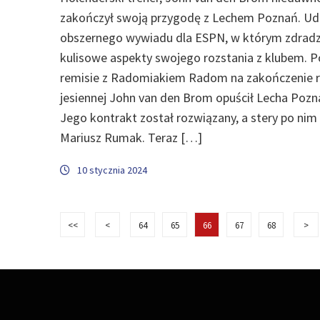
zakończył swoją przygodę z Lechem Poznań. Udz
obszernego wywiadu dla ESPN, w którym zdrad
kulisowe aspekty swojego rozstania z klubem. P
remisie z Radomiakiem Radom na zakończenie 
jesiennej John van den Brom opuścił Lecha Pozn
Jego kontrakt został rozwiązany, a stery po nim 
Mariusz Rumak. Teraz […]
10 stycznia 2024
<<
<
64
65
66
67
68
>