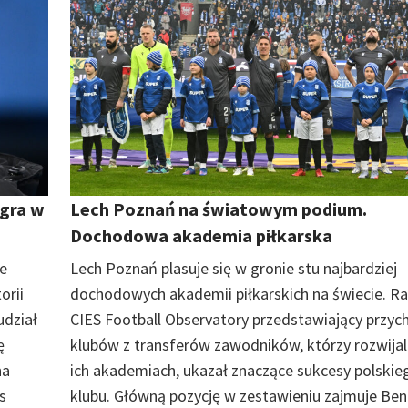
agra w
Lech Poznań na światowym podium.
Dochodowa akademia piłkarska
ie
Lech Poznań plasuje się w gronie stu najbardziej
orii
dochodowych akademii piłkarskich na świecie. R
udział
CIES Football Observatory przedstawiający przyc
ę
klubów z transferów zawodników, którzy rozwijali
na
ich akademiach, ukazał znaczące sukcesy polskie
s
klubu. Główną pozycję w zestawieniu zajmuje Ben