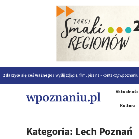
Zdarzyło się coś ważnego?
Wyślij zdjęcie, film, pisz na -
kontakt@wpoznaniu.
Aktualnośc
Kultura
Kategoria: Lech Poznań