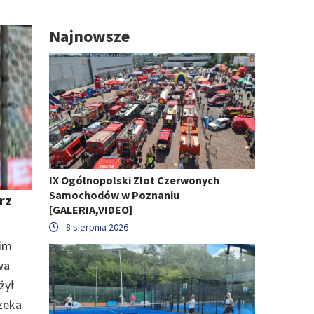
Najnowsze
IX Ogólnopolski Zlot Czerwonych
Samochodów w Poznaniu
rz
[GALERIA,VIDEO]
8 sierpnia 2026
kim
wa
żył
zeka