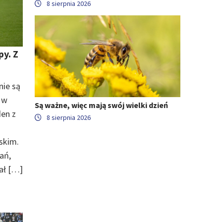
8 sierpnia 2026
y. Z
nie są
 w
Są ważne, więc mają swój wielki dzień
den z
8 sierpnia 2026
skim.
ań,
ał […]