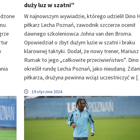
duży luz w szatni”
odzone
W najnowszym wywiadzie, którego udzielił Dino H
mu.
piłkarz Lecha Poznań, zawodnik szczerze ocenił
grze
dawnego szkoleniowca Johna van den Broma.
rtur
Opowiedział o zbyt dużym luzie w szatni i braku
w
klarownej taktyki. Dodał, że nowy trener, Mariusz
Rumak to jego „całkowite przeciwieństwo”. Dino
ania
określił rundę Lecha Poznań, jako nieudaną. Zda
piłkarza, drużyna powinna wciąż uczestniczyć w 
19 stycznia 2024