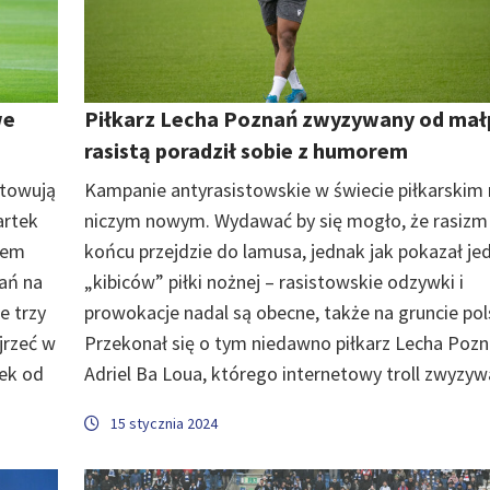
we
Piłkarz Lecha Poznań zwyzywany od małp
rasistą poradził sobie z humorem
otowują
Kampanie antyrasistowskie w świecie piłkarskim 
artek
niczym nowym. Wydawać by się mogło, że rasizm
kiem
końcu przejdzie do lamusa, jednak jak pokazał je
nań na
„kibiców” piłki nożnej – rasistowskie odzywki i
e trzy
prowokacje nadal są obecne, także na gruncie pol
jrzeć w
Przekonał się o tym niedawno piłkarz Lecha Pozn
tek od
Adriel Ba Loua, którego internetowy troll zwyzyw
15 stycznia 2024