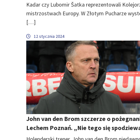
Kadar czy Lubomir Šatka reprezentowali Kolejor
mistrzostwach Europy. W Złotym Pucharze wys
[…]
12 stycznia 2024
John van den Brom szczerze o pożegnani
Lechem Poznań. „Nie tego się spodzie
Holenderski trener, John van den Brom niedawn