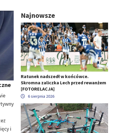
Najnowsze
Ratunek nadszedł w końcówce.
Skromna zaliczka Lech przed rewanżem
czne
[FOTORELACJA]
wie
6 sierpnia 2026
ytywny
zez
ęcy i