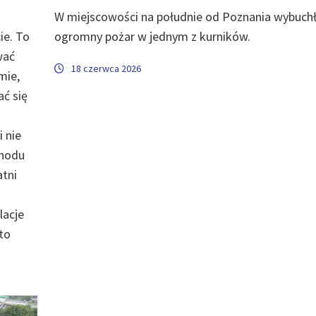
W miejscowości na południe od Poznania wybuch
ie. To
ogromny pożar w jednym z kurników.
wać
18 czerwca 2026
mie,
ać się
 nie
chodu
atni
lacje
to