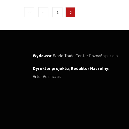
<<
<
1
2
Wydawca
: World Trade Center Poznań sp. z o.o.
Dyrektor projektu
,
Redaktor Naczelny
:
Artur Adamczak