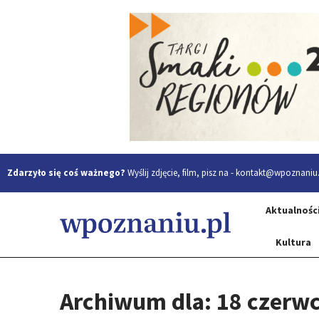
Zdarzyło się coś ważnego?
Wyślij zdjęcie, film, pisz na -
kontakt@wpoznaniu.
Aktualnośc
Kultura
Archiwum dla: 18 czerw