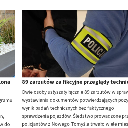
lona
89 zarzutów za fikcyjne przeglądy techni
Dwie osoby usłyszały łącznie 89 zarzutów w spra
wystawiania dokumentów potwierdzających poz
ogramu
wynik badań technicznych bez faktycznego
sprawdzenia pojazdów. Śledztwo prowadzone pr
n,
policjantów z Nowego Tomyśla trwało wiele miesi
ów do