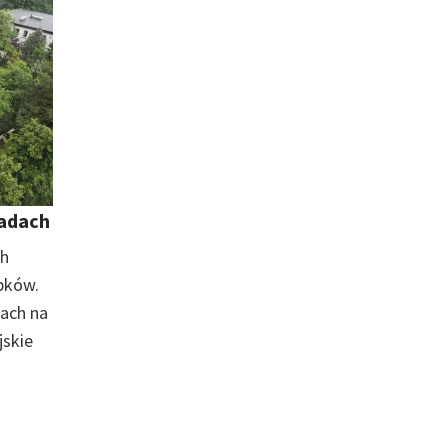
radach
ch
bków.
ach na
jskie